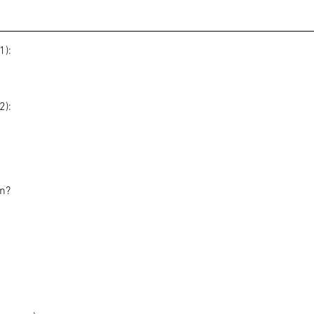
1):
2):
en?